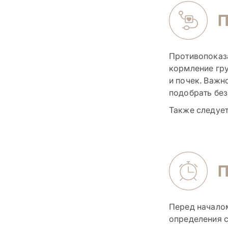
Противопоказа
кормление гру
и почек. Важн
подобрать без
Также следует
П
Перед начало
определения с