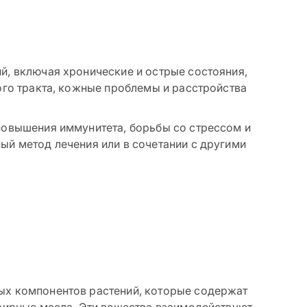
фитотерапия?
Как подбираются
травы в фитотерапии?
й, включая хронические и острые состояния,
ого тракта, кожные проблемы и расстройства
Как долго нужно
повышения иммунитета, борьбы со стрессом и
принимать травы?
ый метод лечения или в сочетании с другими
Могут ли быть
побочные эффекты от
приёма трав?
Можно ли сочетать
травы с западными
ых компонентов растений, которые содержат
лекарствами?
эфирные масла. Эти вещества взаимодействуют