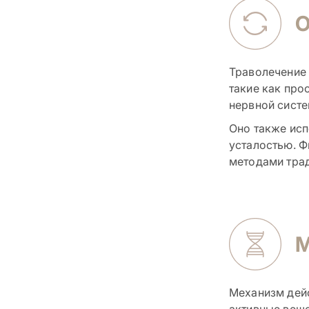
Траволечение 
такие как про
нервной систе
Оно также исп
усталостью. Ф
методами тра
Механизм дейс
активные веще