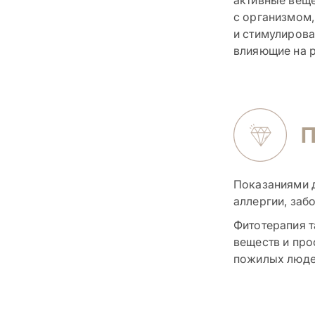
с организмом,
и стимулирова
влияющие на р
Показаниями д
аллергии, заб
Фитотерапия т
веществ и про
пожилых люде