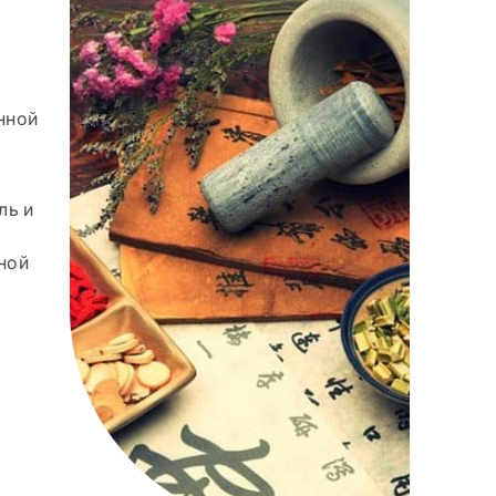
нной
ль и
ной