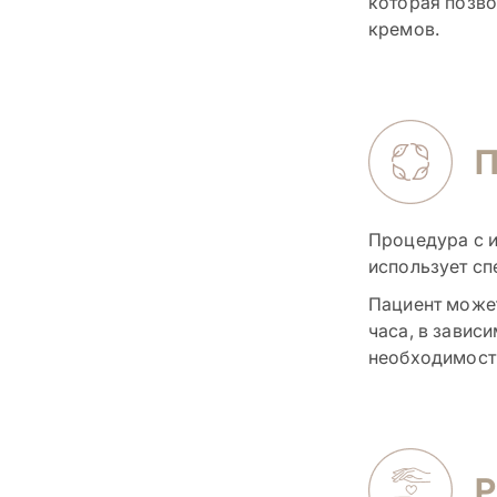
которая позво
кремов.
Процедура с и
использует сп
Пациент может
часа, в завис
необходимости