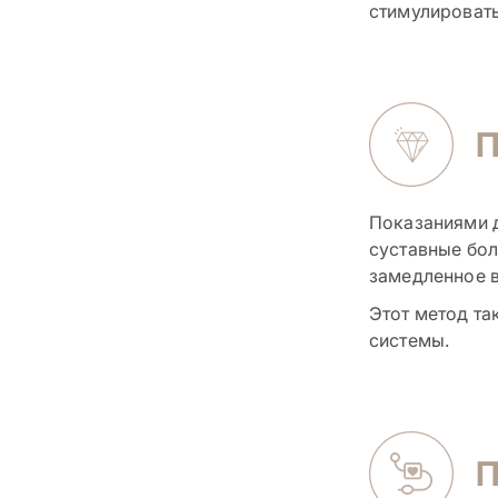
стимулировать
Показаниями д
суставные бол
замедленное в
Этот метод та
системы.