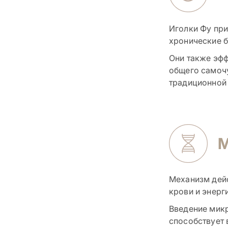
Иголки Фу при
хронические б
Они также эфф
общего самочу
традиционной
Механизм дейс
крови и энерг
Введение микр
способствует 