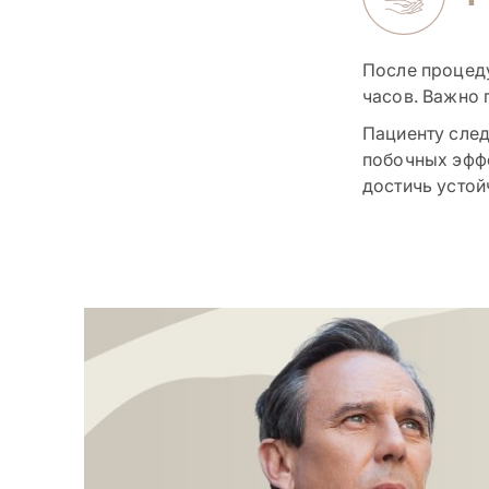
После процеду
часов. Важно 
Пациенту след
побочных эффе
достичь устой