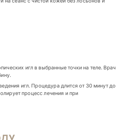
и на сеанс с чистой кожей без лосьонов и
ических игл в выбранные точки на теле. Врач
бину.
едения игл. Процедура длится от 30 минут до
ролирует процесс лечения и при
ОДУ