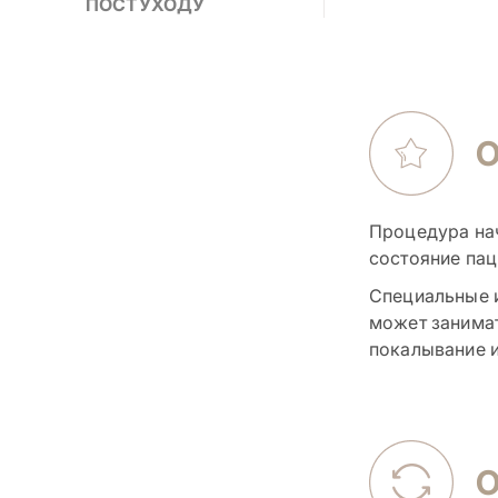
ПОСТУХОДУ
Процедура нач
состояние пац
Специальные и
может занимат
покалывание и