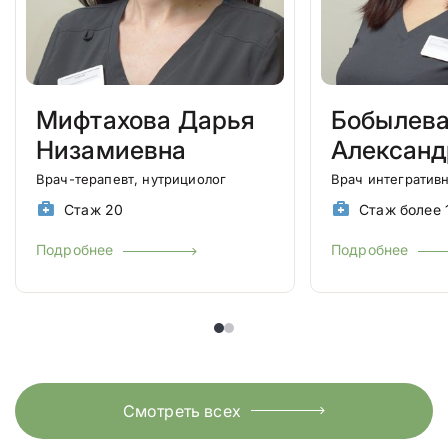
Мифтахова Дарья
Бобылев
Низамиевна
Александ
Врач-терапевт, нутрициолог
Врач интегратив
Стаж 20
Стаж более 
Подробнее
Подробнее
Смотреть всех