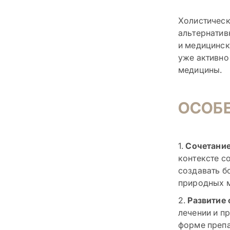
Холистическ
альтернатив
и медицинск
уже активно
медицины.
ОСОБ
1.
Сочетание
контексте с
создавать б
природных м
2.
Развитие
лечении и п
форме препа