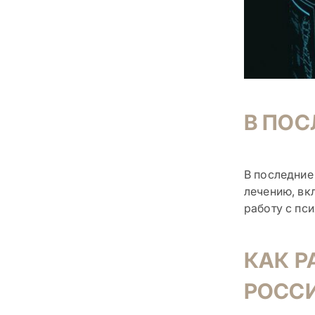
В ПО
В последние
лечению, вк
работу с пс
КАК Р
РОСС