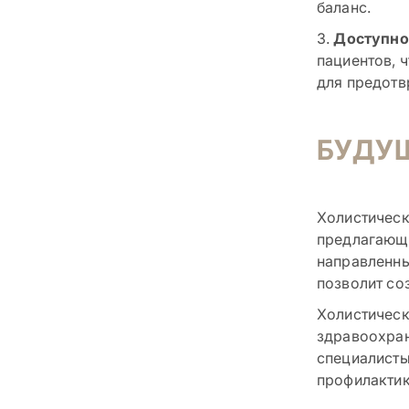
баланс.
3.
Доступно
пациентов, 
для предотв
БУДУ
Холистическ
предлагающи
направленны
позволит со
Холистическ
здравоохран
специалисты
профилактик