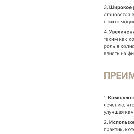
3.
Широкое 
становятся 
психоэмоцио
4.
Увеличен
таким как к
роль в холи
влиять на ф
ПРЕИ
1.
Комплекс
лечению, чт
улучшая кач
2.
Использо
практик, ко