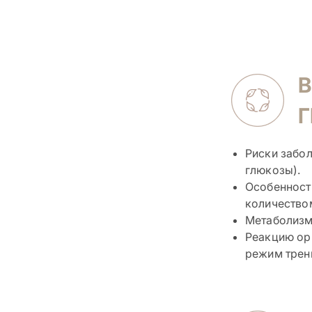
В
Г
Риски забо
глюкозы).
Особенност
количество
Метаболизм
Реакцию ор
режим трен