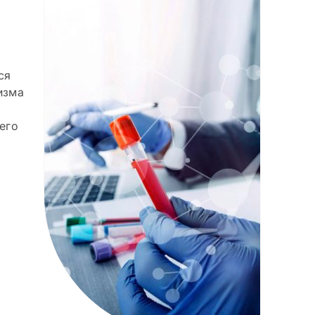
ся
изма
его