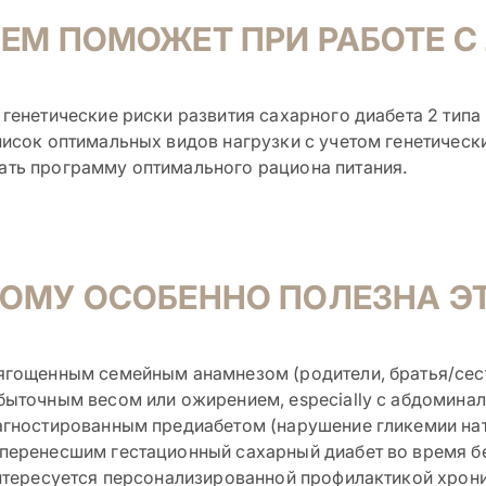
ЕМ ПОМОЖЕТ ПРИ РАБОТЕ С
генетические риски развития сахарного диабета 2 тип
исок оптимальных видов нагрузки с учетом генетическ
ть программу оптимального рациона питания.
ОМУ ОСОБЕННО ПОЛЕЗНА ЭТ
ягощенным семейным анамнезом (родители, братья/сест
быточным весом или ожирением, especially с абдомина
агностированным предиабетом (нарушение гликемии нат
перенесшим гестационный сахарный диабет во время б
интересуется персонализированной профилактикой хрон