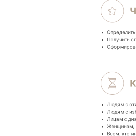
Ч
Определить 
Получить сп
Сформирова
К
Людям с от
Людям с из
Лицам с ди
Женщинам, 
Всем, кто 