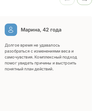
Марина, 42 года
Долгое время не удавалось
Об
разобраться с изменениями веса и
ус
самочувствия. Комплексный подход
ди
помог увидеть причины и выстроить
во
понятный план действий.
ст
дня