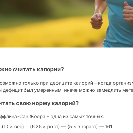
жно считать калории?
озможно только при дефиците калорий – когда организм
ы дефицит был умеренным, иначе можно замедлить мет
итать свою норму калорий?
флина-Сан Жеора – одна из самых точных:
(10 × вес) + (6,25 × рост) — (5 × возраст) — 161