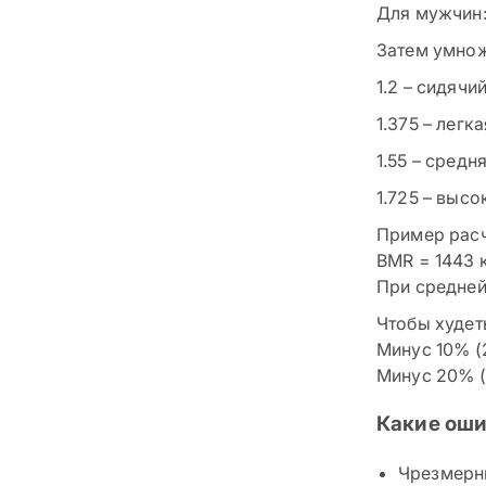
Для мужчин: 
Затем умнож
1.2 – сидячи
1.375 – легк
1.55 – средн
1.725 – высо
Пример расчё
BMR = 1443 
При средней 
Чтобы худет
Минус 10% (
Минус 20% (
Какие ош
Чрезмерны