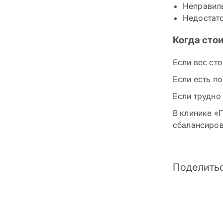
Неправиль
Недостато
Когда сто
Если вес сто
Если есть по
Если трудно
В клинике «
сбалансиров
Поделитьс