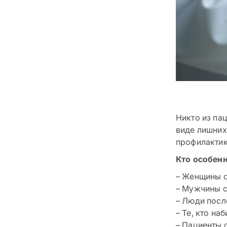
Никто из па
виде лишних 
профилактик
Кто особен
– Женщины 
– Мужчины 
– Люди посл
– Те, кто на
– Пациенты 