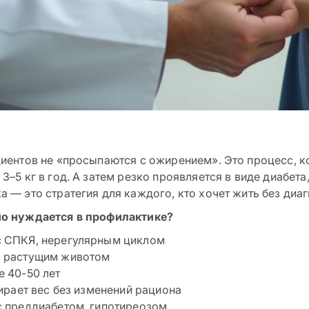
циентов не «просыпаются с ожирением». Это процесс, к
3–5 кг в год. А затем резко проявляется в виде диабета
а — это стратегия для каждого, кто хочет жить без диа
но нуждается в профилактике?
с СПКЯ, нерегулярным циклом
с растущим животом
е 40-50 лет
бирает вес без изменений рациона
с преддиабетом, гипотиреозом