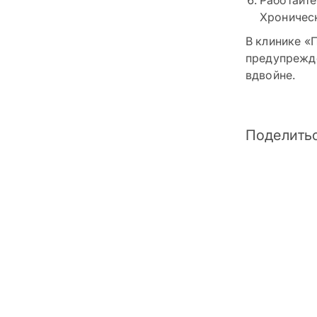
Работайте
Хроническ
В клинике «
предупрежде
вдвойне.
Поделитьс