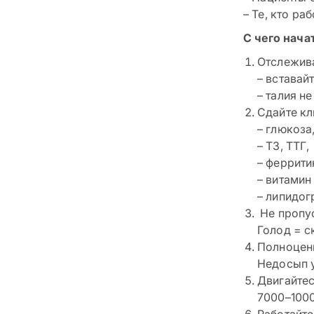
– Те, кто ра
С чего нача
Отслежива
– вставай
– талия н
Сдайте кл
– глюкоза
– Т3, ТТГ,
– феррити
– витамин
– липидо
Не пропу
Голод = с
Полноцен
Недосып у
Двигайте
7000–1000