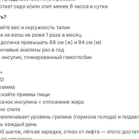
ботает сидя и/или спит менее 6 часов в сутки
ть?
йте вес и окружность талии
те на весы не реже 1 раза в месяц
е должна превышать 88 см (ж) и 94 см (м)
ючевые анализы раз в год
, инсулин, гликированный гемоглобин
н
 D
грамма
скайте приемы пищи
качок инсулина = отложение жира
но спите
величивает уровень грелина (гормона голода) и подавл
сь каждый день
0 шагов, лёгкая зарядка, отказ от лифта — этого достат