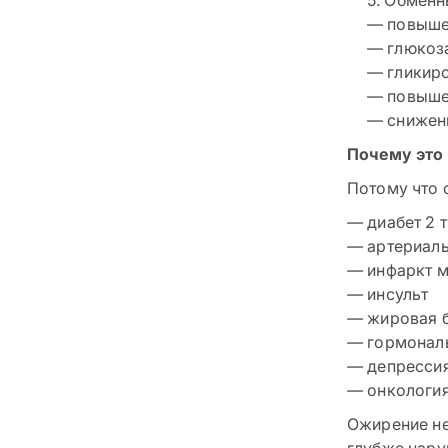
5. Обменн
— повышен
— глюкоза
— гликиро
— повыше
— снижени
Почему это
Потому что 
— диабет 2 
— артериаль
— инфаркт 
— инсульт
— жировая б
— гормонал
— депресси
— онкология
Ожирение не