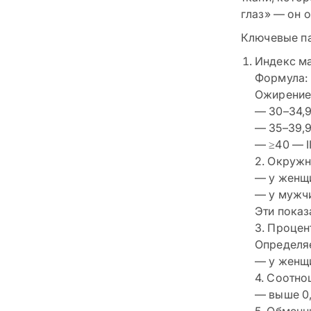
глаз» — он 
Ключевые па
Индекс ма
Формула: в
Ожирение 
— 30–34,9
— 35–39,9
— ≥40 — I
2. Окружн
— у женщ
— у мужч
Эти показ
3. Процен
Определя
— у женщ
4. Соотно
— выше 0,