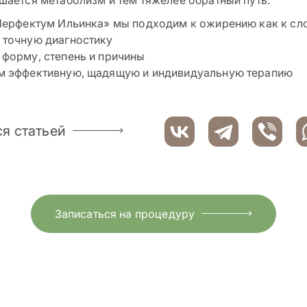
шается метаболизм и тем тяжелее обратный путь.
Перфектум Ильинка» мы подходим к ожирению как к с
точную диагностику
форму, степень и причины
м эффективную, щадящую и индивидуальную терапию
я статьей
Записаться на процедуру