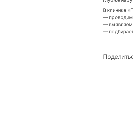
глубже нару
В клинике «
— проводим 
— выявляем 
— подбирае
Поделитьс