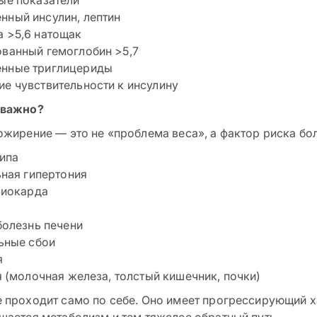
ые показатели
ный инсулин, лептин
 >5,6 натощак
ванный гемоглобин >5,7
нные триглицериды
е чувствительности к инсулину
 важно?
ожирение — это не «проблема веса», а фактор риска бо
типа
ная гипертония
миокарда
олезнь печени
ьные сбои
я
 (молочная железа, толстый кишечник, почки)
 проходит само по себе. Оно имеет прогрессирующий х