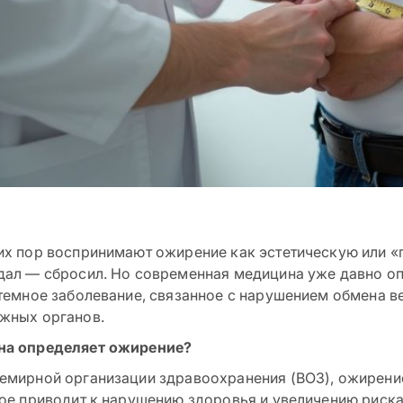
их пор воспринимают ожирение как эстетическую или «
дал — сбросил. Но современная медицина уже давно оп
стемное заболевание, связанное с нарушением обмена в
жных органов.
на определяет ожирение?
емирной организации здравоохранения (ВОЗ), ожирени
рое приводит к нарушению здоровья и увеличению риска 