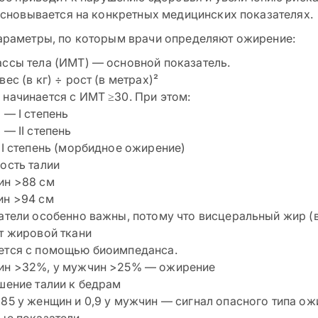
основывается на конкретных медицинских показателях.
раметры, по которым врачи определяют ожирение:
ссы тела (ИМТ) — основной показатель.
ес (в кг) ÷ рост (в метрах)²
начинается с ИМТ ≥30. При этом:
 — I степень
 — II степень
II степень (морбидное ожирение)
ость талии
ин >88 см
ин >94 см
атели особенно важны, потому что висцеральный жир (
т жировой ткани
ется с помощью биоимпеданса.
ин >32%, у мужчин >25% — ожирение
шение талии к бедрам
85 у женщин и 0,9 у мужчин — сигнал опасного типа о