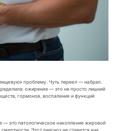
пищевую» проблему. Чуть переел — набрал.
ределила: ожирение — это не просто лишний
еществ, гормонов, воспаления и функций
е — это патологическое накопление жировой
смертности. Этот диагноз не ставится «на