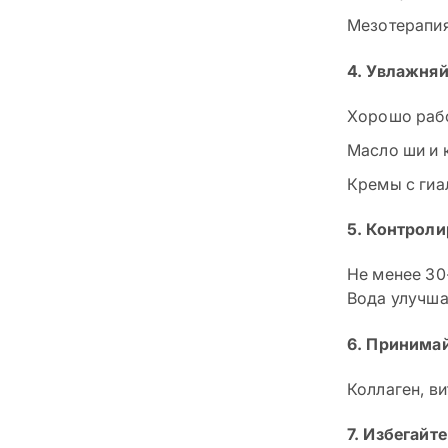
Мезотерапия
4. Увлажняй
Хорошо раб
Масло ши и 
Кремы с гиа
5. Контрол
Не менее 30-
Вода улучша
6. Принима
Коллаген, ви
7. Избегайт