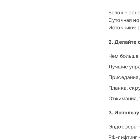
Белок – осн
Суточная нор
Источники: р
2. Делайте 
Чем больше 
Лучшие упр
Приседания,
Планка, скр
Отжимания, т
3. Использ
Эндосфера –
РФ-лифтинг 