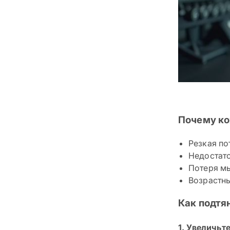
Почему ко
Резкая по
Недостато
Потеря мы
Возрастны
Как подтя
1. Увеличьт