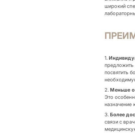
широкий спе
лабораторны
ПРЕИМ
1.
Индивиду
предложить 
посвятить б
необходиму
2.
Меньше о
Это особенн
назначение 
3.
Более до
связи с вра
медицинскую